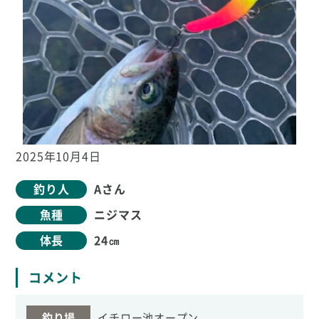
2025年10月4日
釣り人
Aさん
魚種
ニジマス
体長
24㎝
コメント
釣り場
イチロー池オープン