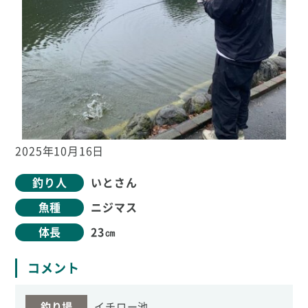
2025年10月16日
釣り人
いとさん
魚種
ニジマス
体長
23㎝
コメント
釣り場
イチロー池