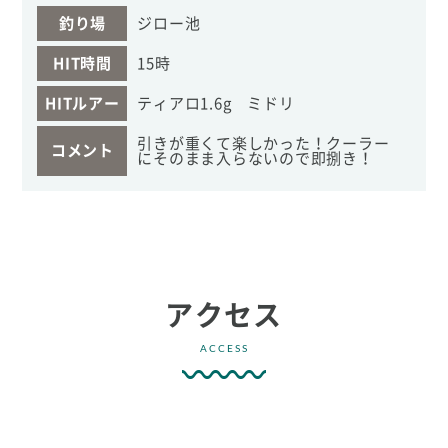
釣り場
ジロー池
HIT時間
15時
HITルアー
ティアロ1.6g ミドリ
引きが重くて楽しかった！クーラー
コメント
にそのまま入らないので即捌き！
アクセス
ACCESS