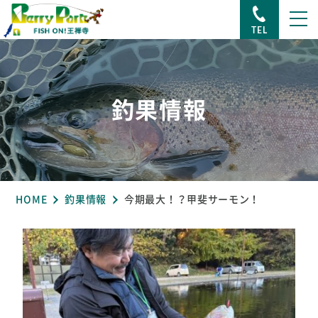
TEL
釣果情報
HOME
釣果情報
今期最大！？甲斐サーモン！