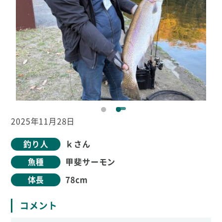
2025年11月28日
釣り人
ｋさん
魚種
甲斐サーモン
体長
78cm
コメント